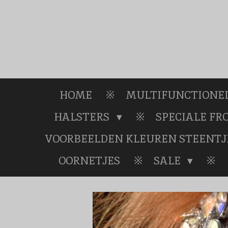
Ga
direct
naar
de
hoofdinhoud
HOME
MULTIFUNCTIONEL
HALSTERS
SPECIALE F
VOORBEELDEN KLEUREN STEENTJ
OORNETJES
SALE