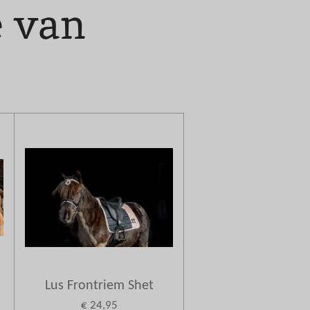
e van
Lus Frontriem Shet
€ 24,95