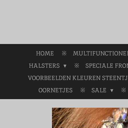
Ga
direct
naar
de
hoofdinhoud
HOME
MULTIFUNCTIONEL
HALSTERS
SPECIALE FR
VOORBEELDEN KLEUREN STEENTJ
OORNETJES
SALE