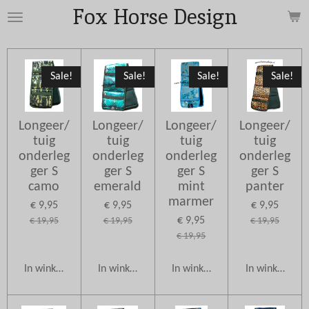
Fox Horse Design
Ga
direct
naar
de
Sale!
Sale!
Sale!
Sale!
hoofdinhoud
Longeer/
Longeer/
Longeer/
Longeer/
tuig
tuig
tuig
tuig
onderleg
onderleg
onderleg
onderleg
ger S
ger S
ger S
ger S
camo
emerald
mint
panter
marmer
€ 9,95
€ 9,95
€ 9,95
€ 9,95
€ 19,95
€ 19,95
€ 19,95
€ 19,95
In winkelwagen
In winkelwagen
In winkelwagen
In winkelwag