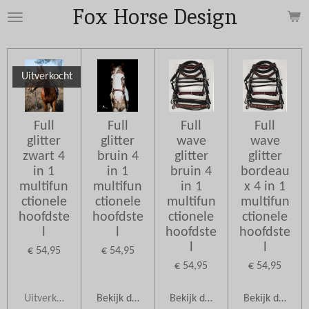
Fox Horse Design
Ga
direct
naar
de
Uitverkocht
hoofdinhoud
Full
Full
Full
Full
glitter
glitter
wave
wave
zwart 4
bruin 4
glitter
glitter
in 1
in 1
bruin 4
bordeau
multifun
multifun
in 1
x 4 in 1
ctionele
ctionele
multifun
multifun
hoofdste
hoofdste
ctionele
ctionele
l
l
hoofdste
hoofdste
l
l
€ 54,95
€ 54,95
€ 54,95
€ 54,95
Uitverkocht
Bekijk details
Bekijk details
Bekijk details