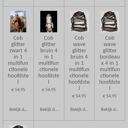
Cob
Cob
Cob
Cob
glitter
glitter
wave
wave
zwart 4
bruin 4
glitter
glitter
in 1
in 1
bruin 4
bordeau
multifun
multifun
in 1
x 4 in 1
ctionele
ctionele
multifun
multifun
hoofdste
hoofdste
ctionele
ctionele
l
l
hoofdste
hoofdste
l
l
€ 54,95
€ 54,95
€ 54,95
€ 54,95
Bekijk details
Bekijk details
Bekijk details
Bekijk details