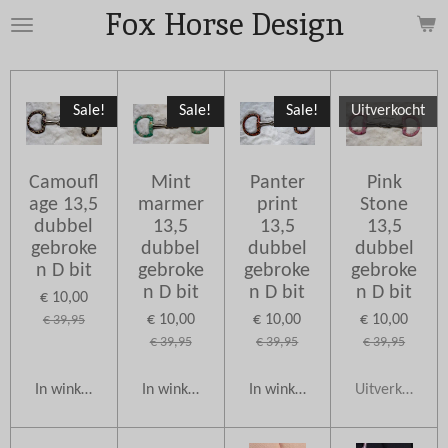
Fox Horse Design
Ga
direct
naar
de
Sale!
Sale!
Sale!
Uitverkocht
hoofdinhoud
Camoufl
Mint
Panter
Pink
age 13,5
marmer
print
Stone
dubbel
13,5
13,5
13,5
gebroke
dubbel
dubbel
dubbel
n D bit
gebroke
gebroke
gebroke
n D bit
n D bit
n D bit
€ 10,00
€ 10,00
€ 10,00
€ 10,00
€ 39,95
€ 39,95
€ 39,95
€ 39,95
In winkelwagen
In winkelwagen
In winkelwagen
Uitverkocht