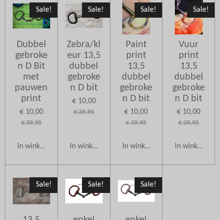
Sale!
Sale!
Sale!
Sale!
Dubbel
Zebra/kl
Paint
Vuur
gebroke
eur 13,5
print
print
n D Bit
dubbel
13,5
13,5
met
gebroke
dubbel
dubbel
pauwen
n D bit
gebroke
gebroke
print
n D bit
n D bit
€ 10,00
€ 10,00
€ 10,00
€ 10,00
€ 39,95
€ 39,95
€ 39,95
€ 39,95
In winkelwagen
In winkelwagen
In winkelwagen
In winkelwag
Sale!
Sale!
Sale!