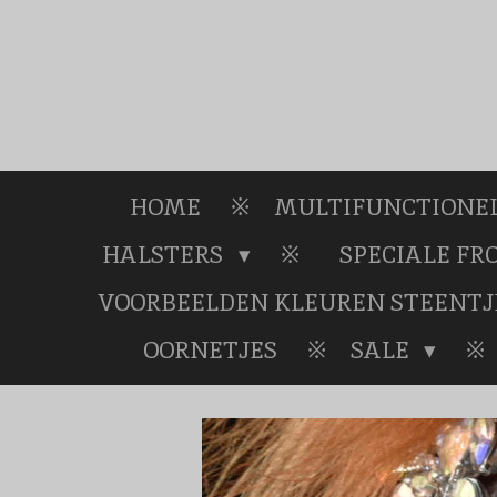
Ga
direct
naar
de
hoofdinhoud
HOME
MULTIFUNCTIONEL
HALSTERS
SPECIALE F
VOORBEELDEN KLEUREN STEENTJ
OORNETJES
SALE