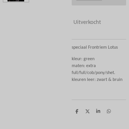
Uitverkocht
speciaal Frontriem Lotus
kleur: green
maten: extra
full/full/cob/pony/shet.
kleuren leer: zwart & bruin
D
D
S
D
e
e
h
e
l
e
a
l
e
l
r
e