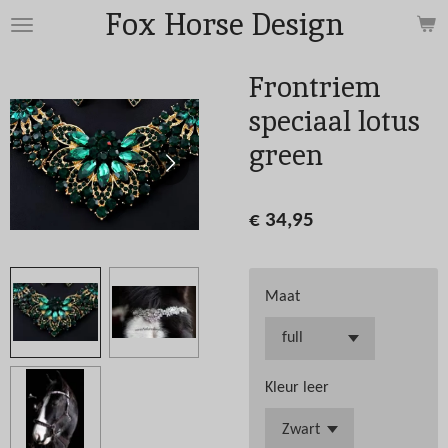
Fox Horse Design
Ga
direct
naar
Frontriem
de
speciaal lotus
hoofdinhoud
green
€ 34,95
Maat
Kleur leer