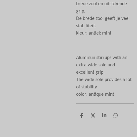
brede zool en uitstekende
grip.
De brede zool geeft je veel
stabiliteit.
kleur: antiek mint
Aluminun stirrups with an
extra wide sole and
excellent grip.
The wide sole provides a lot
of stability
color: antique mint
D
D
S
D
e
e
h
e
l
e
a
l
e
l
r
e