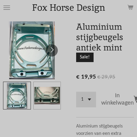
Fox Horse Design
Ga
direct
naar
Aluminium
de
stijgbeugels
hoofdinhoud
antiek mint
Sale!
€ 19,95
€ 29,95
In
winkelwagen
Aluminium stijgbeugels
voorzien van een extra