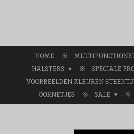
Ga
direct
naar
de
hoofdinhoud
HOME
MULTIFUNCTIONEL
HALSTERS
SPECIALE F
VOORBEELDEN KLEUREN STEENTJ
OORNETJES
SALE