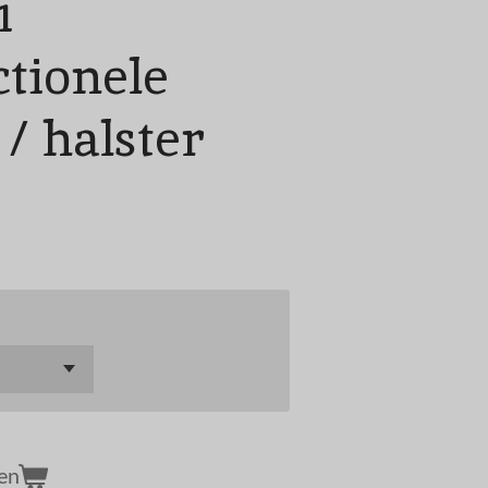
1
ctionele
 / halster
en