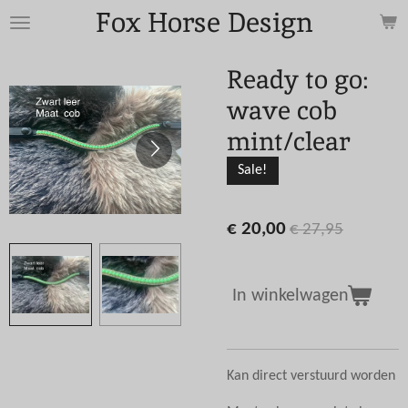
Fox Horse Design
Ga
direct
naar
Ready to go:
de
wave cob
hoofdinhoud
mint/clear
Sale!
€ 20,00
€ 27,95
In winkelwagen
Kan direct verstuurd worden