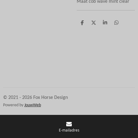
Maat cob wave mint clear
D
D
S
D
e
e
h
e
l
e
a
l
e
l
r
e
n
e
n
© 2021 - 2026 Fox Horse Design
Powered by
JouwWeb
E-mailadres