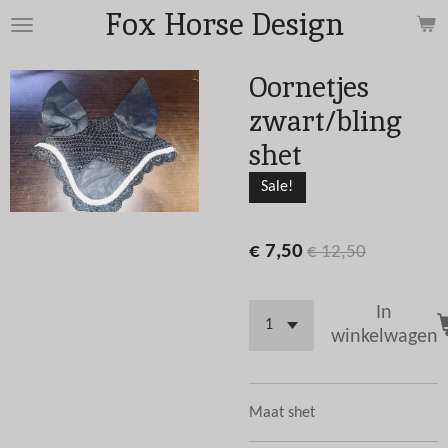
Fox Horse Design
Ga
direct
naar
Oornetjes
de
zwart/bling
hoofdinhoud
shet
Sale!
€ 7,50
€ 12,50
In
winkelwagen
Maat shet