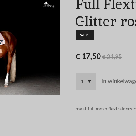
Full Flex
Glitter r
Sale!
€ 17,50
€ 24,95
In winkelwag
maat full mesh flextrainers 