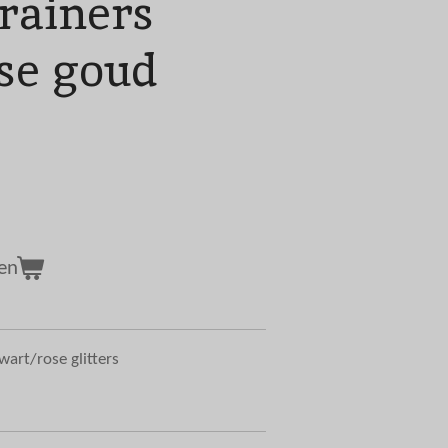
trainers
ose goud
en
zwart/rose glitters