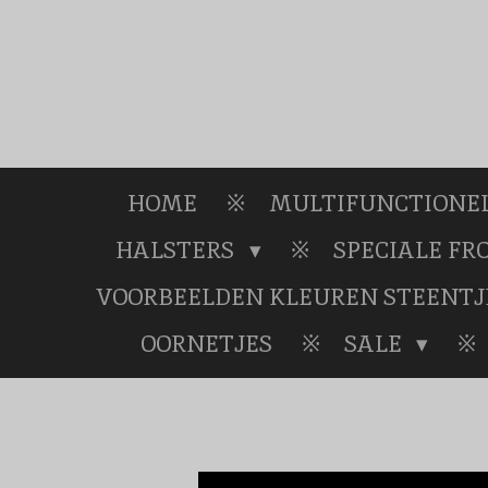
Ga
direct
naar
de
hoofdinhoud
HOME
MULTIFUNCTIONEL
HALSTERS
SPECIALE F
VOORBEELDEN KLEUREN STEENTJ
OORNETJES
SALE