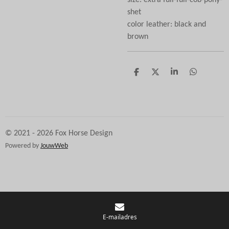
shet
color leather: black and
brown
D
D
S
D
e
e
h
e
l
e
a
l
e
l
r
e
n
e
n
© 2021 - 2026 Fox Horse Design
Powered by
JouwWeb
E-mailadres