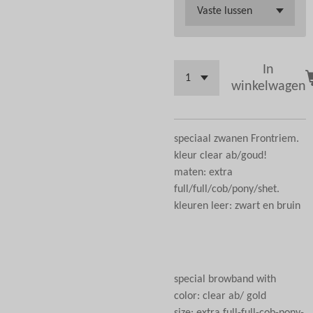
In
winkelwagen
speciaal zwanen Frontriem.
kleur clear ab/goud!
maten: extra
full/full/cob/pony/shet.
kleuren leer: zwart en bruin
special browband with
color: clear ab/ gold
size: extra full-full-cob-pony-