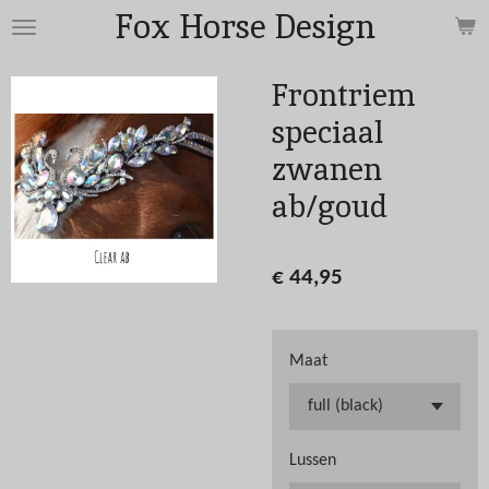
Fox Horse Design
Ga
direct
naar
Frontriem
de
speciaal
hoofdinhoud
zwanen
ab/goud
€ 44,95
Maat
Lussen