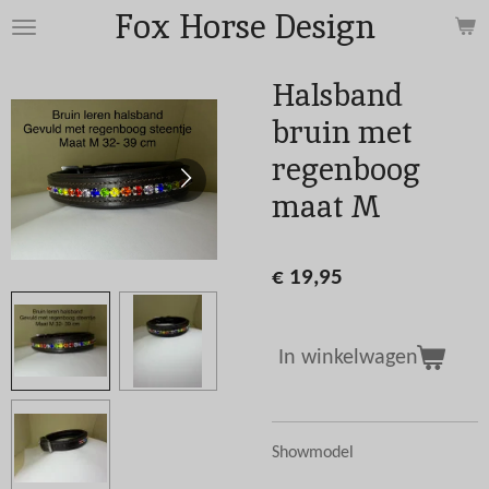
Fox Horse Design
Ga
direct
naar
Halsband
de
bruin met
hoofdinhoud
regenboog
maat M
€ 19,95
In winkelwagen
Showmodel