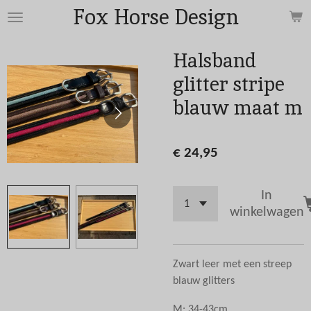
Fox Horse Design
Ga
direct
naar
Halsband
de
glitter stripe
hoofdinhoud
blauw maat m
€ 24,95
In
winkelwagen
Zwart leer met een streep
blauw glitters
M: 34-43cm