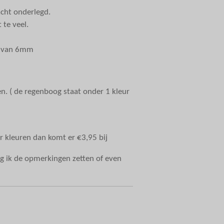
acht onderlegd.
t te veel.
e van 6mm
en. ( de regenboog staat onder 1 kleur
er kleuren dan komt er €3,95 bij
g ik de opmerkingen zetten of even