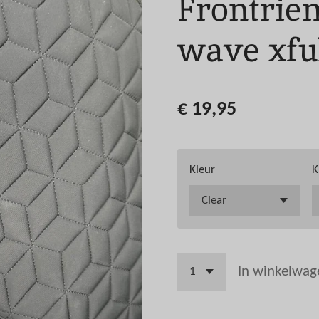
Frontrie
wave xfu
€ 19,95
Kleur
K
In winkelwag