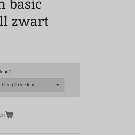
m basic
ll zwart
leur 2
en