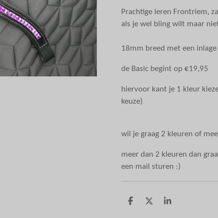
Prachtige leren Frontriem, z
als je wel bling wilt maar nie
18mm breed met een inlag
de Basic begint op €19,95
hiervoor kant je 1 kleur kiez
keuze)
wil je graag 2 kleuren of me
meer dan 2 kleuren dan graa
een mail sturen :)
D
D
S
e
e
h