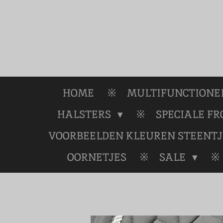
Ga
direct
naar
de
hoofdinhoud
HOME
MULTIFUNCTIONEL
HALSTERS
SPECIALE F
VOORBEELDEN KLEUREN STEENTJ
OORNETJES
SALE