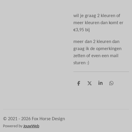
wil je graag 2 kleuren of
meer kleuren dan komt er
€3,95 bij
meer dan 2 kleuren dan
graag ik de opmerkingen
zetten of even een mail
sturen :)
D
D
S
D
e
e
h
e
l
e
a
l
e
l
r
e
n
e
n
© 2021 - 2026 Fox Horse Design
Powered by
JouwWeb