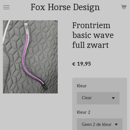
Fox Horse Design
Ga
direct
naar
Frontriem
de
basic wave
hoofdinhoud
full zwart
€ 19,95
Kleur
Kleur 2