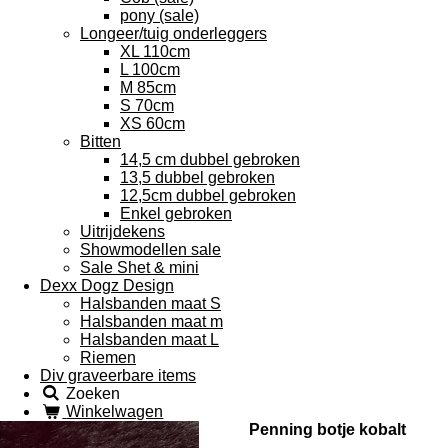
pony (sale)
Longeer/tuig onderleggers
XL 110cm
L 100cm
M 85cm
S 70cm
XS 60cm
Bitten
14,5 cm dubbel gebroken
13,5 dubbel gebroken
12,5cm dubbel gebroken
Enkel gebroken
Uitrijdekens
Showmodellen sale
Sale Shet & mini
Dexx Dogz Design
Halsbanden maat S
Halsbanden maat m
Halsbanden maat L
Riemen
Div graveerbare items
Zoeken
Winkelwagen
Penning botje kobalt