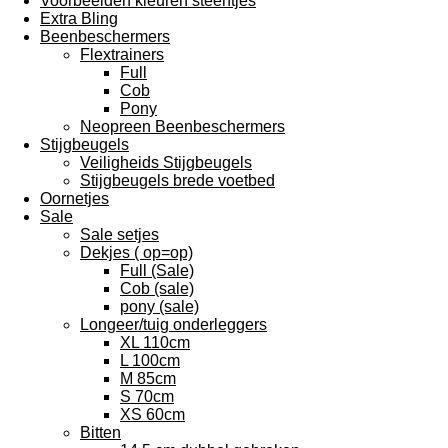
Voorbeelden kleuren steentjes
Extra Bling
Beenbeschermers
Flextrainers
Full
Cob
Pony
Neopreen Beenbeschermers
Stijgbeugels
Veiligheids Stijgbeugels
Stijgbeugels brede voetbed
Oornetjes
Sale
Sale setjes
Dekjes ( op=op)
Full (Sale)
Cob (sale)
pony (sale)
Longeer/tuig onderleggers
XL 110cm
L 100cm
M 85cm
S 70cm
XS 60cm
Bitten