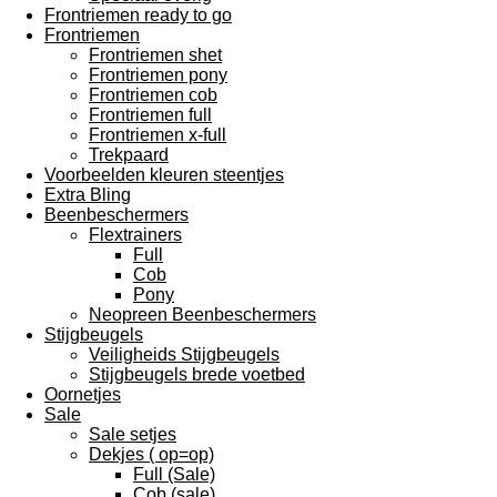
Frontriemen ready to go
Frontriemen
Frontriemen shet
Frontriemen pony
Frontriemen cob
Frontriemen full
Frontriemen x-full
Trekpaard
Voorbeelden kleuren steentjes
Extra Bling
Beenbeschermers
Flextrainers
Full
Cob
Pony
Neopreen Beenbeschermers
Stijgbeugels
Veiligheids Stijgbeugels
Stijgbeugels brede voetbed
Oornetjes
Sale
Sale setjes
Dekjes ( op=op)
Full (Sale)
Cob (sale)