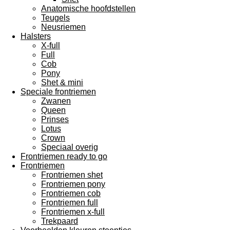
Anatomische hoofdstellen
Teugels
Neusriemen
Halsters
X-full
Full
Cob
Pony
Shet & mini
Speciale frontriemen
Zwanen
Queen
Prinses
Lotus
Crown
Speciaal overig
Frontriemen ready to go
Frontriemen
Frontriemen shet
Frontriemen pony
Frontriemen cob
Frontriemen full
Frontriemen x-full
Trekpaard