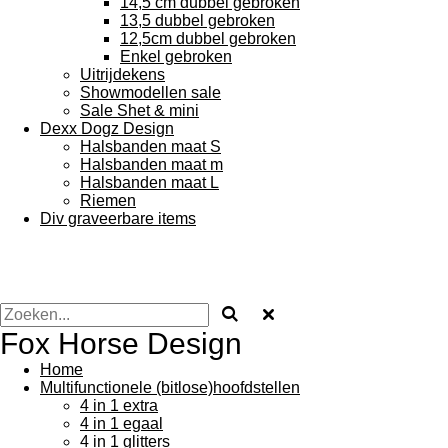
14,5 cm dubbel gebroken
13,5 dubbel gebroken
12,5cm dubbel gebroken
Enkel gebroken
Uitrijdekens
Showmodellen sale
Sale Shet & mini
Dexx Dogz Design
Halsbanden maat S
Halsbanden maat m
Halsbanden maat L
Riemen
Div graveerbare items
Fox Horse Design
Home
Multifunctionele (bitlose)hoofdstellen
4 in 1 extra
4 in 1 egaal
4 in 1 glitters