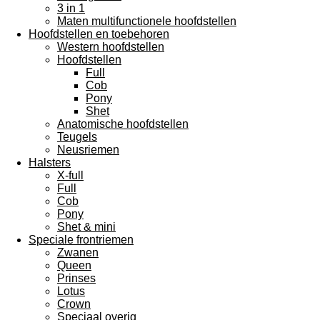
3 in 1
Maten multifunctionele hoofdstellen
Hoofdstellen en toebehoren
Western hoofdstellen
Hoofdstellen
Full
Cob
Pony
Shet
Anatomische hoofdstellen
Teugels
Neusriemen
Halsters
X-full
Full
Cob
Pony
Shet & mini
Speciale frontriemen
Zwanen
Queen
Prinses
Lotus
Crown
Speciaal overig