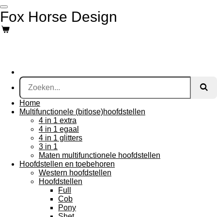
Ga
Fox Horse Design
direct
naar
de
hoofdinhoud
Home
Multifunctionele (bitlose)hoofdstellen
4 in 1 extra
4 in 1 egaal
4 in 1 glitters
3 in 1
Maten multifunctionele hoofdstellen
Hoofdstellen en toebehoren
Western hoofdstellen
Hoofdstellen
Full
Cob
Pony
Shet