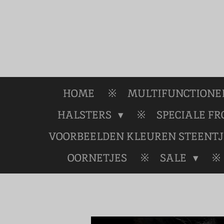
Ga
direct
naar
de
hoofdinhoud
HOME
MULTIFUNCTIONEL
HALSTERS
SPECIALE F
VOORBEELDEN KLEUREN STEENTJ
OORNETJES
SALE