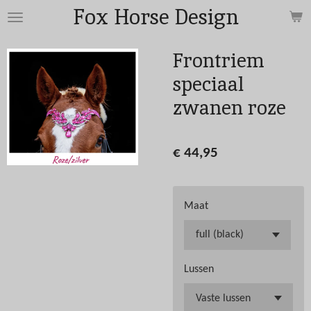
Fox Horse Design
Ga
direct
naar
Frontriem
de
speciaal
hoofdinhoud
zwanen roze
€ 44,95
Maat
Lussen