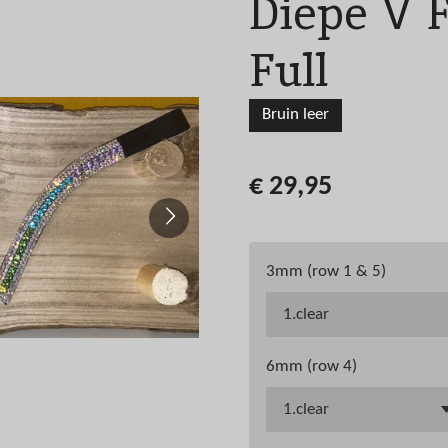
Diepe V 
Full
Bruin leer
€ 29,95
3mm (row 1 & 5)
6mm (row 4)