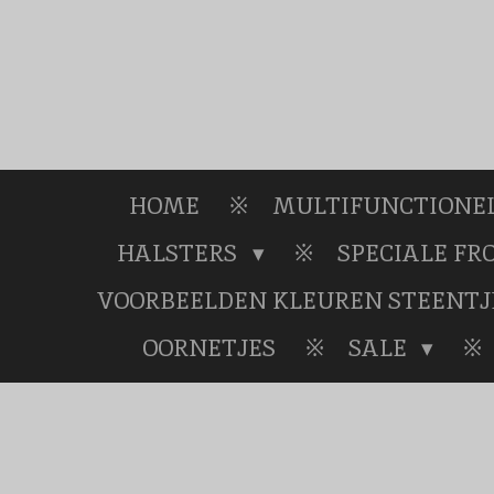
Ga
direct
naar
de
hoofdinhoud
HOME
MULTIFUNCTIONEL
HALSTERS
SPECIALE F
VOORBEELDEN KLEUREN STEENTJ
OORNETJES
SALE