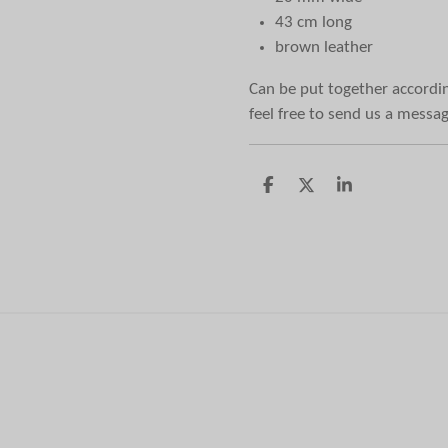
43 cm long
brown leather
Can be put together accordin
feel free to send us a messa
D
D
S
e
e
h
l
e
a
e
l
r
n
e