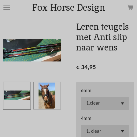
Fox Horse Design
Ga
direct
naar
Leren teugels
de
met Anti slip
hoofdinhoud
naar wens
€ 34,95
6mm
4mm