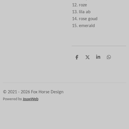
roze
lila ab
rose goud
emerald
D
D
S
D
e
e
h
e
l
e
a
l
e
l
r
e
n
e
n
© 2021 - 2026 Fox Horse Design
Powered by
JouwWeb