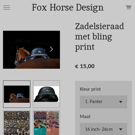
Fox Horse Design
Ga
direct
naar
Zadelsieraad
de
met bling
hoofdinhoud
print
€ 15,00
Kleur print
Maat