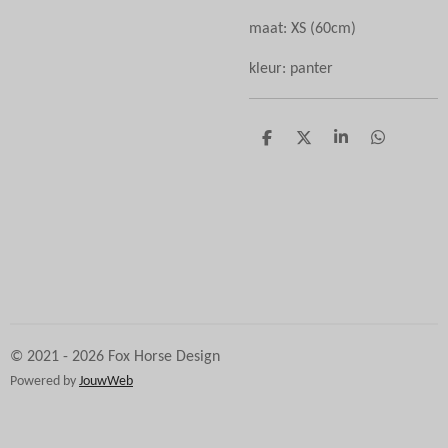
maat: XS (60cm)
kleur: panter
D
D
S
D
e
e
h
e
l
e
a
l
e
l
r
e
n
e
n
© 2021 - 2026 Fox Horse Design
Powered by
JouwWeb