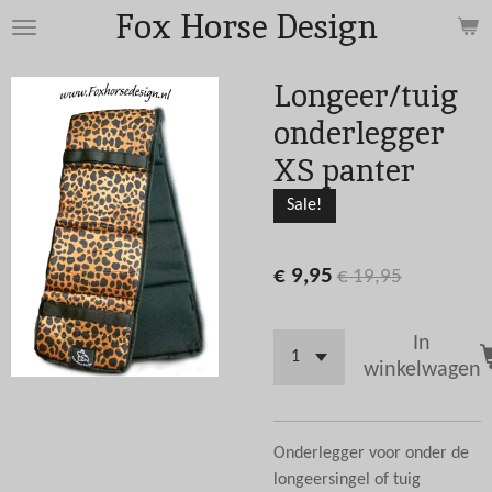
Fox Horse Design
Ga
direct
naar
Longeer/tuig
de
onderlegger
hoofdinhoud
XS panter
Sale!
€ 9,95
€ 19,95
In
winkelwagen
Onderlegger voor onder de
longeersingel of tuig