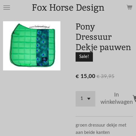
Fox Horse Design
Ga
direct
naar
Pony
de
Dressuur
hoofdinhoud
Dekje pauwen
Sale!
€ 15,00
€ 39,95
In
winkelwagen
groen dressuur dekje met
aan beide kanten