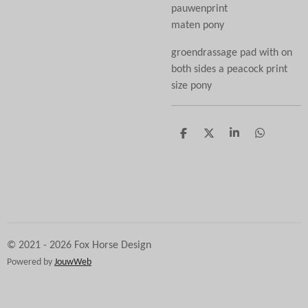
pauwenprint
maten pony
groendrassage pad with on
both sides a peacock print
size pony
D
D
S
D
e
e
h
e
l
e
a
l
e
l
r
e
n
e
n
© 2021 - 2026 Fox Horse Design
Powered by
JouwWeb