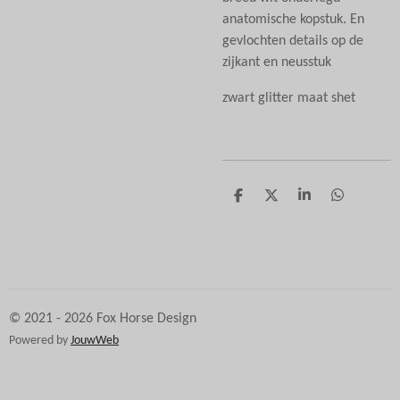
anatomische kopstuk. En
gevlochten details op de
zijkant en neusstuk
zwart glitter maat shet
D
D
S
D
e
e
h
e
l
e
a
l
e
l
r
e
n
e
n
© 2021 - 2026 Fox Horse Design
Powered by
JouwWeb