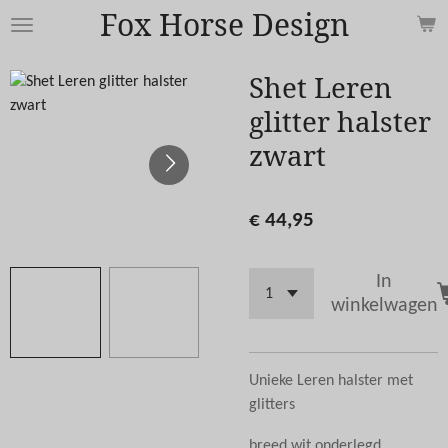
Fox Horse Design
Ga
direct
naar
Shet Leren
de
glitter halster
hoofdinhoud
zwart
€ 44,95
In
winkelwagen
Unieke Leren halster met
glitters
breed wit onderlegd